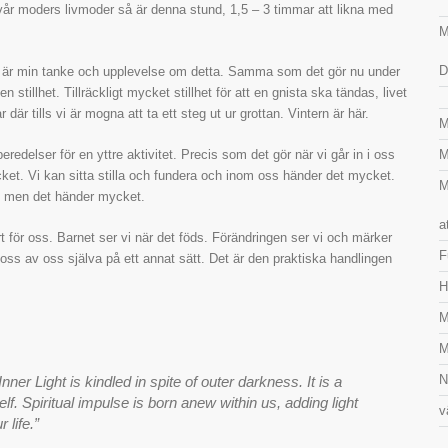
vår moders livmoder så är denna stund, 1,5 – 3 timmar att likna med
M
D
 Det är min tanke och upplevelse om detta. Samma som det gör nu under
 stillhet. Tillräckligt mycket stillhet för att en gnista ska tändas, livet
r där tills vi är mogna att ta ett steg ut ur grottan. Vintern är här.
M
eredelser för en yttre aktivitet. Precis som det gör när vi går in i oss
M
ket. Vi kan sitta stilla och fundera och inom oss händer det mycket.
M
got men det händer mycket.
a
t för oss. Barnet ser vi när det föds. Förändringen ser vi och märker
F
 oss av oss själva på ett annat sätt. Det är den praktiska handlingen
H
M
M
N
nner Light is kindled in spite of outer darkness. It is a
lf. Spiritual impulse is born anew within us, adding light
v
 life.”