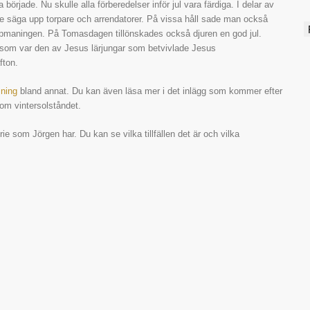
A
örjade. Nu skulle alla förberedelser inför jul vara färdiga. I delar av
de säga upp torpare och arrendatorer. På vissa håll sade man också
maningen. På Tomasdagen tillönskades också djuren en god jul.
, som var den av Jesus lärjungar som betvivlade Jesus
fton.
ning
bland annat. Du kan även läsa mer i det inlägg som kommer efter
m vintersolståndet.
 som Jörgen har. Du kan se vilka tillfällen det är och vilka