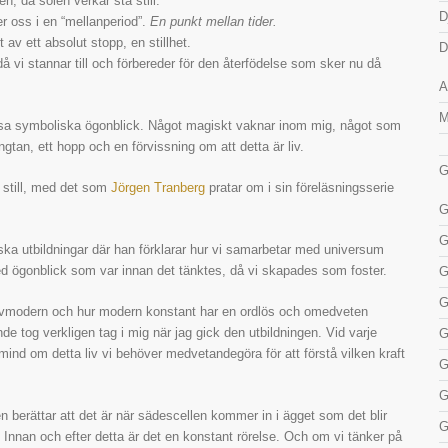
en, då solen verkar stå still.
D
er oss i en “mellanperiod”.
En punkt mellan tider.
 av ett absolut stopp, en stillhet.
D
då vi stannar till och förbereder för den återfödelse som sker nu då
A
M
sa symboliska ögonblick. Något magiskt vaknar inom mig, något som
ngtan, ett hopp och en förvissning om att detta är liv.
G
å still, med det som
Jörgen Tranberg
pratar om i sin föreläsningsserie
G
G
ka utbildningar där han förklarar hur vi samarbetar med universum
h med ögonblick som var innan det tänktes, då vi skapades som foster.
G
G
i livmodern och hur modern konstant har en ordlös och omedveten
 tog verkligen tag i mig när jag gick den utbildningen. Vid varje
G
åmind om detta liv vi behöver medvetandegöra för att förstå vilken kraft
G
G
n berättar att det är när sädescellen kommer in i ägget som det blir
G
a. Innan och efter detta är det en konstant rörelse. Och om vi tänker på