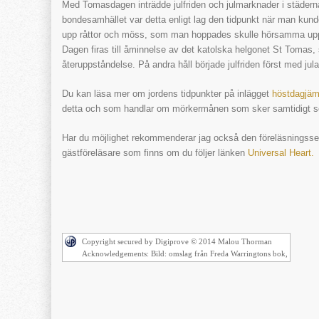
Med Tomasdagen inträdde julfriden och julmarknader i städerna b
bondesamhället var detta enligt lag den tidpunkt när man kun
upp råttor och möss, som man hoppades skulle hörsamma upp
Dagen firas till åminnelse av det katolska helgonet St Tomas
återuppståndelse. På andra håll började julfriden först med jula
Du kan läsa mer om jordens tidpunkter på inlägget
höstdagjäm
detta och som handlar om mörkermånen som sker samtidigt so
Har du möjlighet rekommenderar jag också den föreläsningsserie
gästföreläsare som finns om du följer länken
Universal Heart.
Copyright secured by Digiprove © 2014 Malou Thorman
Acknowledgements: Bild: omslag från Freda Warringtons bok,