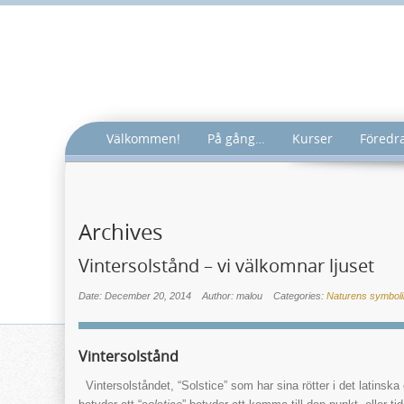
Välkommen!
På gång…
Kurser
Föredr
Archives
Vintersolstånd – vi välkomnar ljuset
Date: December 20, 2014
Author: malou
Categories:
Naturens symboli
Vintersolstånd
Vintersolståndet, “Solstice” som har sina rötter i det latinska or