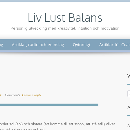
Liv Lust Balans
Personlig utveckling med kreativitet, intuition och motivation
ag
Artiklar, radio och tv-inslag
Qvinnligt
Artiklar för Co
V
k
Comments:
Leave a reply
Ä
det sol (sol) och sistere (att komma till ett stopp, att stå still) vilket
A