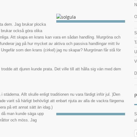
N
O
sta dem. Jag brukar plocka
 brukar också göra olika
S
synliga. Att skapa en krans kan vara en sådan handling. Murgröna och
T
funderar jag på hur mycket av aktiva och passiva handlingar mitt liv
li? Ungefär som den krans (cirkel) jag nu skapar? Murgrönan får stå för
U
V
 trodde att djuren kunde prata. Det ville till att hålla sig vän med dem
D
städerna. Allt skulle enligt traditionen nu vara färdigt inför jul. )Den
P
de varit så härligt behövligt att enbart njuta av alla de vackra färgerna
era på ett annat sätt än idag.)
kt då man
kunde säga upp
S
råttor och möss. Jag
s
E