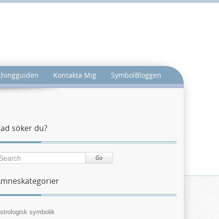
achingguiden
Kontakta Mig
SymbolBloggen
ad söker du?
Go
mneskategorier
strologisk symbolik