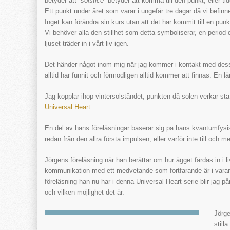
betyder att “
solstice
” betyder att komma till den punkt, eller tid
Ett punkt under året som varar i ungefär tre dagar då vi befinn
Inget kan förändra sin kurs utan att det
har kommit till en punkt
Vi behöver alla den stillhet som detta symboliserar, en period 
ljuset träder in i vårt liv igen.
Det händer något inom mig när jag kommer i kontakt med des
alltid har funnit och förmodligen alltid kommer att finnas. En lä
Jag kopplar ihop vintersolståndet, punkten då solen verkar st
Universal Heart
.
En del av hans föreläsningar baserar sig på hans kvantumfysis
redan från den allra första impulsen, eller varför inte till oc
Jörgens föreläsning när han berättar om hur ägget färdas in 
kommunikation med ett medvetande som fortfarande är i varande
föreläsning han nu har i denna Universal Heart serie blir jag p
och vilken möjlighet det är.
Jörge
still