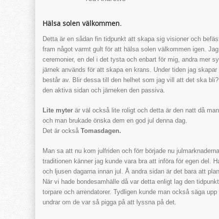
Hälsa solen välkommen.
Detta är en sådan fin tidpunkt att skapa sig visioner och befä
fram något varmt gult för att hälsa solen välkommen igen. Jag
ceremonier, en del i det tysta och enbart för mig, andra mer 
järnek används för att skapa en krans. Under tiden jag skapar 
består av. Blir dessa till den helhet som jag vill att det ska b
den aktiva sidan och järneken den passiva.
Lite myter
är väl också lite roligt och detta är den natt då man
och man brukade önska dem en god jul denna dag.
Det är också
Tomasdagen.
Man sa att nu kom julfriden och förr började nu julmarknaderna i 
traditionen känner jag kunde vara bra att införa för egen del. Ha
och ljusen dagarna innan jul. Å andra sidan är det bara att plan
När vi hade bondesamhälle då var detta enligt lag den tidpun
torpare och arrendatorer. Tydligen kunde man också säga upp 
undrar om de var så pigga på att lyssna på det.