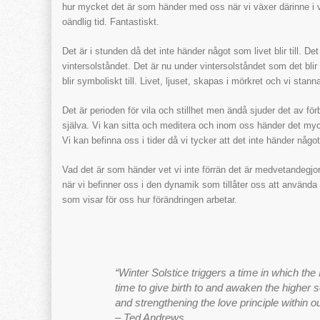
hur mycket det är som händer med oss när vi växer därinne i 
oändlig tid. Fantastiskt.
Det är i stunden då det inte händer något som livet blir till.
vintersolståndet. Det är nu under vintersolståndet som det blir en
blir symboliskt till. Livet, ljuset, skapas i mörkret och vi stanna
Det är perioden för vila och stillhet men ändå sjuder det av förb
själva. Vi kan sitta och meditera och inom oss händer det myc
Vi kan befinna oss i tider då vi tycker att det inte händer nå
Vad det är som händer vet vi inte förrän det är medvetandegjor
när vi befinner oss i den dynamik som tillåter oss att använda
som visar för oss hur förändringen arbetar.
“Winter Solstice triggers a time in which the I
time to give birth to and awaken the higher se
and strengthening the love principle within our
– Ted Andrews