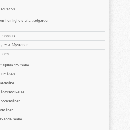
editation
en hemlighetsfulla trädgården
enopaus
yter & Mysterier
ånen
tt sprida frö måne
ullmånen
alvmåne
ånförmörkelse
örkermånen
ymånen
äxande måne