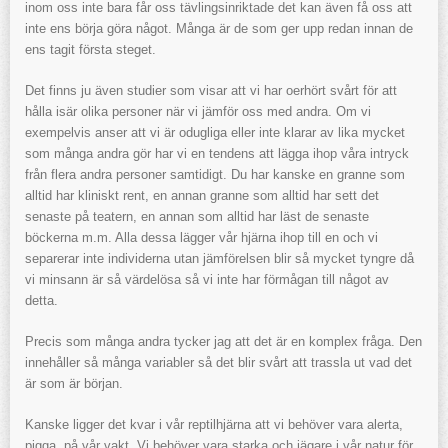
inom oss inte bara får oss tävlingsinriktade det kan även få oss att
inte ens börja göra något. Många är de som ger upp redan innan de
ens tagit första steget.
Det finns ju även studier som visar att vi har oerhört svårt för att
hålla isär olika personer när vi jämför oss med andra. Om vi
exempelvis anser att vi är odugliga eller inte klarar av lika mycket
som många andra gör har vi en tendens att lägga ihop våra intryck
från flera andra personer samtidigt. Du har kanske en granne som
alltid har kliniskt rent, en annan granne som alltid har sett det
senaste på teatern, en annan som alltid har läst de senaste
böckerna m.m. Alla dessa lägger vår hjärna ihop till en och vi
separerar inte individerna utan jämförelsen blir så mycket tyngre då
vi minsann är så värdelösa så vi inte har förmågan till något av
detta.
Precis som många andra tycker jag att det är en komplex fråga. Den
innehåller så många variabler så det blir svårt att trassla ut vad det
är som är början.
Kanske ligger det kvar i vår reptilhjärna att vi behöver vara alerta,
pigga, på vår vakt. Vi behöver vara starka och jägare i vår natur för