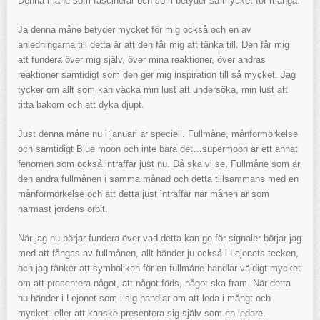
Denna måne som fascinerar och som betyder så mycket för många.
Ja denna måne betyder mycket för mig också och en av
anledningarna till detta är att den får mig att tänka till. Den får mig
att fundera över mig själv, över mina reaktioner, över andras
reaktioner samtidigt som den ger mig inspiration till så mycket. Jag
tycker om allt som kan väcka min lust att undersöka, min lust att
titta bakom och att dyka djupt.
Just denna måne nu i januari är speciell. Fullmåne, månförmörkelse
och samtidigt Blue moon och inte bara det…supermoon är ett annat
fenomen som också inträffar just nu. Då ska vi se, Fullmåne som är
den andra fullmånen i samma månad och detta tillsammans med en
månförmörkelse och att detta just inträffar när månen är som
närmast jordens orbit.
När jag nu börjar fundera över vad detta kan ge för signaler börjar jag
med att fångas av fullmånen, allt händer ju också i Lejonets tecken,
och jag tänker att symboliken för en fullmåne handlar väldigt mycket
om att presentera något, att något föds, något ska fram. När detta
nu händer i Lejonet som i sig handlar om att leda i mångt och
mycket..eller att kanske presentera sig själv som en ledare.