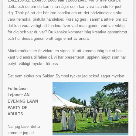
1981,190/91, 1998/99, 2000 samt 2008/2009
. Varför inte kika på
detta och se om du kan hitta något som kan vara talande för just
dig. Tänk på att det här inte handlar om att det nödvändigtvis ska
vara hemska, pinfulla händelser. Förslag ges i samma artikel om att
det kan vara viktigt att fundera över vad man gjorde, vad var viktigt
för dig och var du var? Du kanske kommer ihåg kreativa genombrott
och hur dessa genombrott togs emot av andra.
Månförmörkelser är vidare en signal till att komma ihåg hur vi har
känt vid andra tillfällen då vi har presenterat, upplevt något som har
betytt väldigt mycket för oss.
Det som skrivs om Sabian Symbol tycker jag också säger mycket.
Fullmånen
Lejonet: AN
EVENING LAWN
PARTY OF
ADULTS
När jag läser detta
kommer jag att