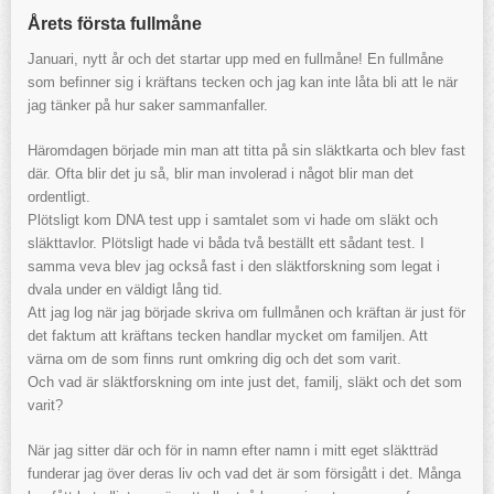
Årets första fullmåne
Januari, nytt år och det startar upp med en fullmåne! En fullmåne
som befinner sig i kräftans tecken och jag kan inte låta bli att le när
jag tänker på hur saker sammanfaller.
Häromdagen började min man att titta på sin släktkarta och blev fast
där. Ofta blir det ju så, blir man involerad i något blir man det
ordentligt.
Plötsligt kom DNA test upp i samtalet som vi hade om släkt och
släkttavlor. Plötsligt hade vi båda två beställt ett sådant test. I
samma veva blev jag också fast i den släktforskning som legat i
dvala under en väldigt lång tid.
Att jag log när jag började skriva om fullmånen och kräftan är just för
det faktum att kräftans tecken handlar mycket om familjen. Att
värna om de som finns runt omkring dig och det som varit.
Och vad är släktforskning om inte just det, familj, släkt och det som
varit?
När jag sitter där och för in namn efter namn i mitt eget släktträd
funderar jag över deras liv och vad det är som försigått i det. Många