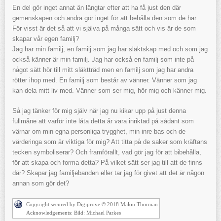
En del gör inget annat än längtar efter att ha få just den där
gemenskapen och andra gör inget för att behålla den som de har.
För visst är det så att vi själva på många sätt och vis är de som
skapar vår egen familj?
Jag har min familj, en familj som jag har släktskap med och som jag
också känner är min familj. Jag har också en familj som inte på
något sätt hör till mitt släktträd men en familj som jag har andra
rötter ihop med. En familj som består av vänner. Vänner som jag
kan dela mitt liv med. Vänner som ser mig, hör mig och känner mig.
Så jag tänker för mig själv när jag nu kikar upp på just denna
fullmåne att varför inte låta detta år vara inriktad på sådant som
värnar om min egna personliga trygghet, min inre bas och de
värderinga som är viktiga för mig? Att titta på de saker som kräftans
tecken symboliserar? Och framförallt, vad gör jag för att bibehålla,
för att skapa och forma detta? På vilket sätt ser jag till att de finns
där? Skapar jag familjebanden eller tar jag för givet att det är någon
annan som gör det?
Copyright secured by Digiprove © 2018 Malou Thorman
Acknowledgements: Bild: Michael Parkes