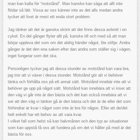
man kan kalla för “motstånd”. Man kanske kan säga att allt inte
flödar så lätt. Vissa av oss känner inte av det alls medan andra
tycker att livet är mest ett enda stort problem.
Jag tänker att det är ganska skönt att det finns dessa avbrott i en
cykel. En del gånger flyter allt på, kanske till och med så att man
börjar uppleva det som om det aldrig händer något, lite stiltje. Andra
gånger är det den ena saken efter dan andra som ställer sig i vägen,
inget fungerar som det ska.
Personligen tycker jag att dessa stunder av motstånd kan vara bra,
jag tror att vi växer i dessa stunder. Motstånd gör att vi behöver
tänka och förhålla oss på ett annat sätt. Motstånd innebär inte att vi
behöver ge upp på något sätt. Motstånd kan innebära att vi inser att
den väg vi går inte är den bästa och det kan också innebära att vi
ser att den väg vi tänker gå är den bästa och det är de eller det som
förhindrar är kvar i något som inte är bra för någon. Eller att de/det
helt enkelt har ett behov av att vara kvar.
I vilket fall som helst så kan halvmånen och den typ av situationer
som kan uppstå få oss att fundera på om det vi håller på med är det
bästa för oss.