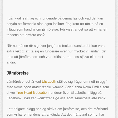
I går kväll satt jag och funderade på denna fas och vad det kan
betyda att förmedla sina egna insikter. Jag kom att tänka på ett
inlägg som handlar om jämförelse. För visst är det så att vi har en
tendens att jämföra oss?
När nu månen rör sig över jungfruns tecken kanske det kan vara
extra viktigt att ta sig en funderare över hur mycket vi landar i det
med att jämföra oss..och vara kritiska..mot oss själva eller mot
andra.
Jämförelse
Jämförelse, det är vad
Elisabeth
ställde sig frågor om i ett inlägg “
Med vems ögon mäter du ditt värde?”
Och Sanna Nova Emilia som
driver
True Heart Education
funderar över Elisabeths inlägg på
Facebook;
Vad kan konkurrens ge oss som samarbete inte kan?.
I ett tidigare inlägg har jag skrivit om jämförelse, och det måttband
som vi har en tendens att använda. Att det måttband som vi har