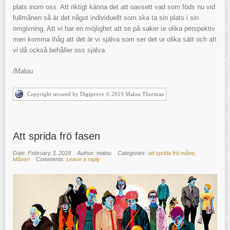
plats inom oss. Att riktigt känna det att oavsett vad som föds nu vid
fullmånen så är det något individuellt som ska ta sin plats i sin
omgivning. Att vi har en möjlighet att se på saker ur olika perspektiv
men komma ihåg att det är vi själva som ser det ur olika sätt och att
vi då också behåller oss själva.
/Malou
Copyright secured by Digiprove © 2019 Malou Thorman
Att sprida frö fasen
Date: February 3, 2018
Author: malou
Categories:
att sprida frö måne
,
Månen
Comments:
Leave a reply