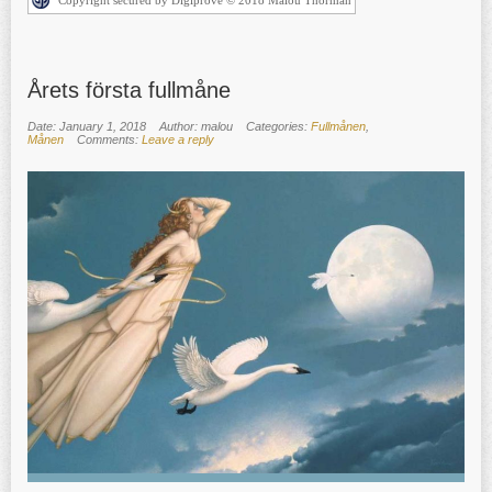
Copyright secured by Digiprove © 2018 Malou Thorman
Årets första fullmåne
Date: January 1, 2018
Author: malou
Categories:
Fullmånen
,
Månen
Comments:
Leave a reply