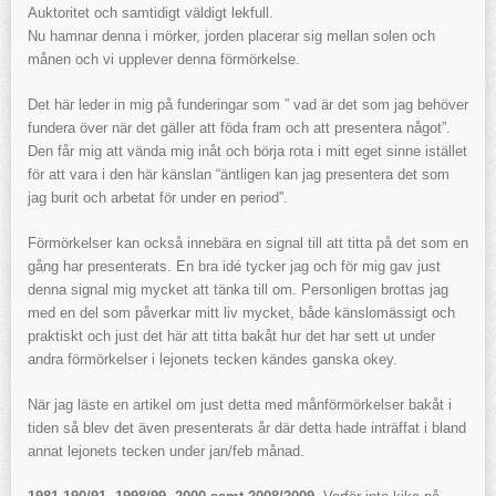
Auktoritet och samtidigt väldigt lekfull.
Nu hamnar denna i mörker, jorden placerar sig mellan solen och
månen och vi upplever denna förmörkelse.
Det här leder in mig på funderingar som ” vad är det som jag behöver
fundera över när det gäller att föda fram och att presentera något”.
Den får mig att vända mig inåt och börja rota i mitt eget sinne istället
för att vara i den här känslan “äntligen kan jag presentera det som
jag burit och arbetat för under en period”.
Förmörkelser kan också innebära en signal till att titta på det som en
gång har presenterats. En bra idé tycker jag och för mig gav just
denna signal mig mycket att tänka till om. Personligen brottas jag
med en del som påverkar mitt liv mycket, både känslomässigt och
praktiskt och just det här att titta bakåt hur det har sett ut under
andra förmörkelser i lejonets tecken kändes ganska okey.
När jag läste en artikel om just detta med månförmörkelser bakåt i
tiden så blev det även presenterats år där detta hade inträffat i bland
annat lejonets tecken under jan/feb månad.