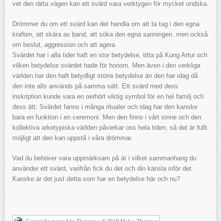
vet den rätta vägen kan ett svärd vara verktygen för mycket ondska.
Drömmer du om ett svärd kan det handla om att ta tag i den egna
kraften, att skära av band, att söka den egna sanningen. men också
om beslut, aggression och att agera.
Svärdet har i alla tider haft en stor betydelse, titta på Kung Artur och
vilken betydelse svärdet hade för honom. Men även i den verkliga
världen har den haft betydligt större betydelse än den har idag då
den inte alls används på samma sätt. Ett svärd med dess
inskription kunde vara en oerhört viktig symbol för en hel familj och
dess ätt. Svärdet fanns i många ritualer och idag har den kanske
bara en funktion i en ceremoni. Men den finns i vårt sinne och den
kollektiva arketypiska världen påverkar oss hela tiden, så det är fullt
möjligt att den kan uppstå i våra drömmar.
Vad du behöver vara uppmärksam på är i vilket sammanhang du
använder ett svärd, varifrån fick du det och din känsla inför det.
Kanske är det just detta som har en betydelse här och nu?