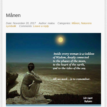
Månen
Date: November 20, 2017
Author: malou
Categories:
Månen
,
Naturens
symbolik
Comments:
Leave a reply