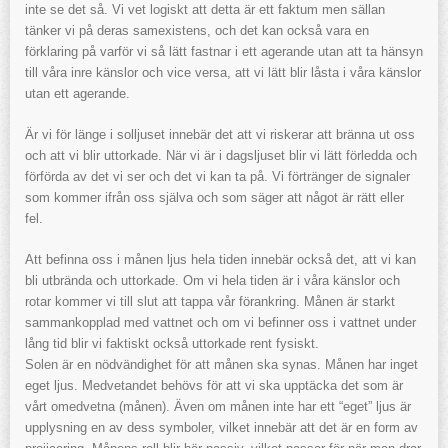
inte se det så. Vi vet logiskt att detta är ett faktum men sällan
tänker vi på deras samexistens, och det kan också vara en
förklaring på varför vi så lätt fastnar i ett agerande utan att ta hänsyn
till våra inre känslor och vice versa, att vi lätt blir låsta i våra känslor
utan ett agerande.
Är vi för länge i solljuset innebär det att vi riskerar att bränna ut oss
och att vi blir uttorkade. När vi är i dagsljuset blir vi lätt förledda och
förförda av det vi ser och det vi kan ta på. Vi förtränger de signaler
som kommer ifrån oss själva och som säger att något är rätt eller
fel.
Att befinna oss i månen ljus hela tiden innebär också det, att vi kan
bli utbrända och uttorkade. Om vi hela tiden är i våra känslor och
rotar kommer vi till slut att tappa vår förankring. Månen är starkt
sammankopplad med vattnet och om vi befinner oss i vattnet under
lång tid blir vi faktiskt också uttorkade rent fysiskt.
Solen är en nödvändighet för att månen ska synas. Månen har inget
eget ljus. Medvetandet behövs för att vi ska upptäcka det som är
vårt omedvetna (månen). Även om månen inte har ett “eget” ljus är
upplysning en av dess symboler, vilket innebär att det är en form av