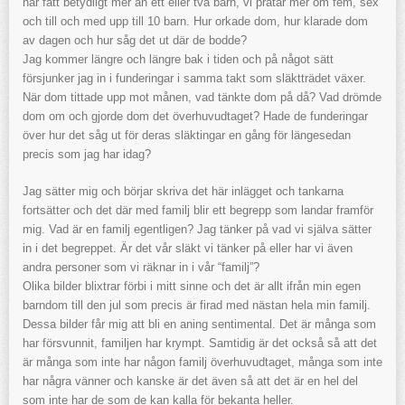
har fått betydligt mer än ett eller två barn, vi pratar mer om fem, sex
och till och med upp till 10 barn. Hur orkade dom, hur klarade dom
av dagen och hur såg det ut där de bodde?
Jag kommer längre och längre bak i tiden och på något sätt
försjunker jag in i funderingar i samma takt som släktträdet växer.
När dom tittade upp mot månen, vad tänkte dom på då? Vad drömde
dom om och gjorde dom det överhuvudtaget? Hade de funderingar
över hur det såg ut för deras släktingar en gång för längesedan
precis som jag har idag?
Jag sätter mig och börjar skriva det här inlägget och tankarna
fortsätter och det där med familj blir ett begrepp som landar framför
mig. Vad är en familj egentligen? Jag tänker på vad vi själva sätter
in i det begreppet. Är det vår släkt vi tänker på eller har vi även
andra personer som vi räknar in i vår “familj”?
Olika bilder blixtrar förbi i mitt sinne och det är allt ifrån min egen
barndom till den jul som precis är firad med nästan hela min familj.
Dessa bilder får mig att bli en aning sentimental. Det är många som
har försvunnit, familjen har krympt. Samtidig är det också så att det
är många som inte har någon familj överhuvudtaget, många som inte
har några vänner och kanske är det även så att det är en hel del
som inte har de som de kan kalla för bekanta heller.