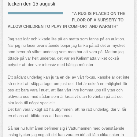
tecken den 15 augusti;
“A RUG IS PLACED ON THE
FLOOR OF A NURSERY TO
ALLOW CHILDREN TO PLAY IN COMFORT AND WARMTH”
Jag satt igår och kikade lite på en matta som fanns på en auktion.
När jag nu läser ovanstående börjar jag tänka på att det är mycket
som beror på vilket underlag som man har att vara på. Mattan jag
tittade på var helt underbar, det var en Kelimmatta vilket också
betyder att den var intensiv med härliga mönster.
Ett sådant underlag kan ju ta en del av vårt fokus, kanske är det inte
så enkelt att släppa taget om just det. Det är också en möjlighet för
oss att bara vara i nuet, att låta vårt inre komma upp till ytan och
aktivera oss med sådan som är kreativt utan förväntan på att det
ska leda till något speciellt.
Det kan vara viktigt att ha utrymmen, att ha rätt underlag, där vi får
en chans att tillåta oss att bara vara.
Så när nu fullmånen befinner sig i Vattumannen med ovanstående
inslag tycker jag nog att det kan vara en idé att låta olika saker ta