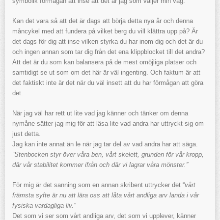
symbolik förmågan att inse att det är jag som väljer min väg.
Kan det vara så att det är dags att börja detta nya år och denna
måncykel med att fundera på vilket berg du vill klättra upp på? Är
det dags för dig att inse vilken styrka du har inom dig och det är du
och ingen annan som tar dig från det ena klippblocket till det andra?
Att det är du som kan balansera på de mest omöjliga platser och
samtidigt se ut som om det här är väl ingenting. Och faktum är att
det faktiskt inte är det när du väl insett att du har förmågan att göra
det.
När jag väl har rett ut lite vad jag känner och tänker om denna
nymåne sätter jag mig för att läsa lite vad andra har uttryckt sig om
just detta.
Jag kan inte annat än le när jag tar del av vad andra har att säga.
“Stenbocken styr över våra ben, vårt skelett, grunden för vår kropp,
där vår stabilitet kommer ifrån och där vi lagrar våra mönster.”
För mig är det sanning som en annan skribent uttrycker det “
vårt
främsta syfte är nu att lära oss att låta vårt andliga arv landa i vår
fysiska vardagliga liv.”
Det som vi ser som vårt andliga arv, det som vi upplever, känner