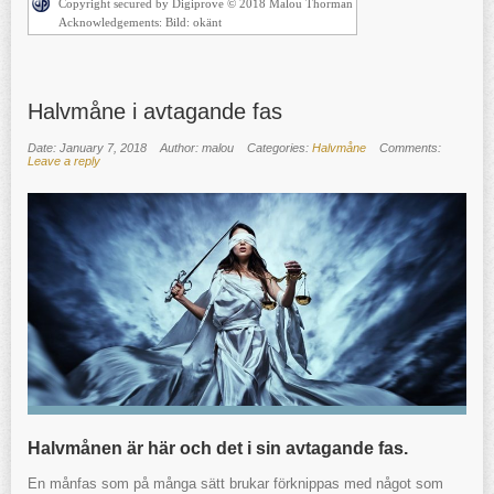
Copyright secured by Digiprove © 2018 Malou Thorman
Acknowledgements: Bild: okänt
Halvmåne i avtagande fas
Date: January 7, 2018
Author: malou
Categories:
Halvmåne
Comments:
Leave a reply
Halvmånen är här och det i sin avtagande fas.
En månfas som på många sätt brukar förknippas med något som