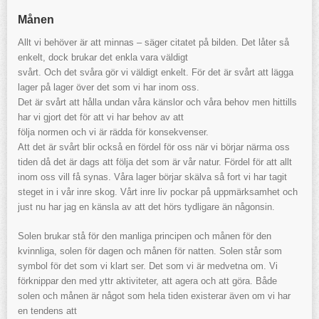
Månen
Allt vi behöver är att minnas – säger citatet på bilden. Det låter så
enkelt, dock brukar det enkla vara väldigt
svårt. Och det svåra gör vi väldigt enkelt. För det är svårt att lägga
lager på lager över det som vi har inom oss.
Det är svårt att hålla undan våra känslor och våra behov men hittills
har vi gjort det för att vi har behov av att
följa normen och vi är rädda för konsekvenser.
Att det är svårt blir också en fördel för oss när vi börjar närma oss
tiden då det är dags att följa det som är vår natur. Fördel för att allt
inom oss vill få synas. Våra lager börjar skälva så fort vi har tagit
steget in i vår inre skog. Vårt inre liv pockar på uppmärksamhet och
just nu har jag en känsla av att det hörs tydligare än någonsin.
Solen brukar stå för den manliga principen och månen för den
kvinnliga, solen för dagen och månen för natten. Solen står som
symbol för det som vi klart ser. Det som vi är medvetna om. Vi
förknippar den med yttr aktiviteter, att agera och att göra. Både
solen och månen är något som hela tiden existerar även om vi har
en tendens att