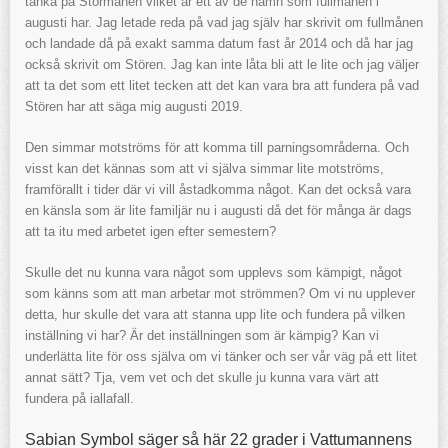
tänka på Störmånen vilket är ett av de namn som fullmånen i
augusti har. Jag letade reda på vad jag själv har skrivit om fullmånen
och landade då på exakt samma datum fast år 2014 och då har jag
också skrivit om Stören. Jag kan inte låta bli att le lite och jag väljer
att ta det som ett litet tecken att det kan vara bra att fundera på vad
Stören har att säga mig augusti 2019.
Den simmar motströms för att komma till parningsområderna. Och
visst kan det kännas som att vi själva simmar lite motströms,
framförallt i tider där vi vill åstadkomma något. Kan det också vara
en känsla som är lite familjär nu i augusti då det för många är dags
att ta itu med arbetet igen efter semestern?
Skulle det nu kunna vara något som upplevs som kämpigt, något
som känns som att man arbetar mot strömmen? Om vi nu upplever
detta, hur skulle det vara att stanna upp lite och fundera på vilken
inställning vi har? Är det inställningen som är kämpig? Kan vi
underlätta lite för oss själva om vi tänker och ser vår väg på ett litet
annat sätt? Tja, vem vet och det skulle ju kunna vara värt att
fundera på iallafall.
Sabian Symbol säger så här 22 grader i Vattumannens