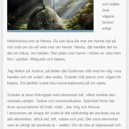
och ställer
över
vågens
tecken
enligt
Hellinistiska tron är Hestia. Du kan läsa lite mer om henne här på
min sida om du vill veta mer om henne. Hestia, där handlar det en
del om fokus, om härden. Den plats som fanns i mitten av våra hem
förr i världen. Mittpunkt och balans.
Jag tänker på Justice, på bilden där Gudinnan står med en våg i ena
handen och ett svärd i den andra. Svärdet står precis som vågen för
balans. Ett perfekt svärd ska kunna balansera på sin spets.
Svärdet är även förknippat med elementet luft, vilket innebär den
mentala världen. Tankar och kommunikation. Självklart finns här
även associationer till kraft, makt , ära, krig och försvar.
I processen att skapa ett svärd är det nödvändig att använda sig av
alla elementen, alltså eld, luft, vatten och jord. Det sista elementet
som är viktigt att använda är – anden. Om du inte är balanserad och