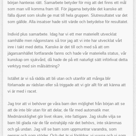
början hanteras rätt. Samarbete betyder för mig att det finns ett mål
som man vill komma fram till. För jägarna betydde det kanske att
fälla djuret som skulle ge mat till hela gruppen. Slutresultatet var det
som gällde. Alla insatser hade sitt värde och betydelse för resultatet.
Individ plus samarbete. Idag har vi ett mer materiellt utvecklat
samhälle men någonstans så tror jag att vi inte har utvecklat vårt
inre i takt med detta. Kanske är det till och med så att om
jägarsamhället fortfarande fanns och hade vår materiella status, vår
kunskap om sjukvård, då hade de på ett naturligt sätt införlivat detta
verktyg med sin målsättning?
Istället är vi så rädda att bli utan och utanför att många blir
förlamade av rädslan eller så triggade att vi gör allt för att känna att
vi är med i racet.
Jag tror att vi behöver ge våra barn den möjlighet från början att se
att de inte blir utan för att delar, de får med automatik mer.
Medmänsklighet gör livet rikare, inte fattigare. Jag skulle vilja se
barn bli glada när de får extrahjälp när det behövs, inte skämmas
och gå undan. Jag vill se barn som uppmuntrar varandra, som
peppar och som stöder. Och det är vi föräldrar, vi vuxna och vi som