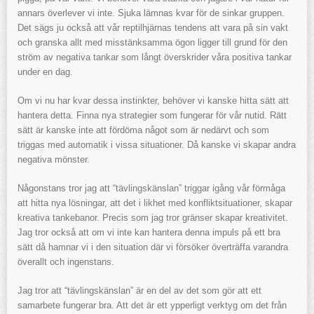
annars överlever vi inte. Sjuka lämnas kvar för de sinkar gruppen.
Det sägs ju också att vår reptilhjärnas tendens att vara på sin vakt
och granska allt med misstänksamma ögon ligger till grund för den
ström av negativa tankar som långt överskrider våra positiva tankar
under en dag.
Om vi nu har kvar dessa instinkter, behöver vi kanske hitta sätt att
hantera detta. Finna nya strategier som fungerar för vår nutid. Rätt
sätt är kanske inte att fördöma något som är nedärvt och som
triggas med automatik i vissa situationer. Då kanske vi skapar andra
negativa mönster.
Någonstans tror jag att “tävlingskänslan” triggar igång vår förmåga
att hitta nya lösningar, att det i likhet med konfliktsituationer, skapar
kreativa tankebanor. Precis som jag tror gränser skapar kreativitet.
Jag tror också att om vi inte kan hantera denna impuls på ett bra
sätt då hamnar vi i den situation där vi försöker överträffa varandra
överallt och ingenstans.
Jag tror att “tävlingskänslan” är en del av det som gör att ett
samarbete fungerar bra. Att det är ett ypperligt verktyg om det från