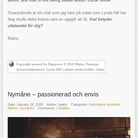
about, and that is not being talked about.
Oscar Wilde
Ovanstående är ett citat som jag fann på sidan som Lynda Hill har.
Nog skulle detta kunna vara en uppgift att få.
Vad betyder
uttalandet för dig?
Malou
Copyright secured by Digiprove © 2018 Malou Thorman
Acknowledgements: Lynda Hill´s sabian symbol,bilder: okänt
Nymåne – passionerad och envis
Date: January 16, 2018
Author: malou
Categories:
Astrologisk symbolik
,
Månen
,
Nymånen
Comments:
2 Replies