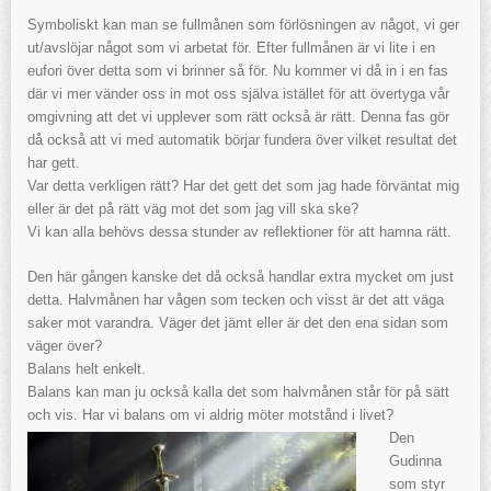
Symboliskt kan man se fullmånen som förlösningen av något, vi ger
ut/avslöjar något som vi arbetat för. Efter fullmånen är vi lite i en
eufori över detta som vi brinner så för. Nu kommer vi då in i en fas
där vi mer vänder oss in mot oss själva istället för att övertyga vår
omgivning att det vi upplever som rätt också är rätt. Denna fas gör
då också att vi med automatik börjar fundera över vilket resultat det
har gett.
Var detta verkligen rätt? Har det gett det som jag hade förväntat mig
eller är det på rätt väg mot det som jag vill ska ske?
Vi kan alla behövs dessa stunder av reflektioner för att hamna rätt.
Den här gången kanske det då också handlar extra mycket om just
detta. Halvmånen har vågen som tecken och visst är det att väga
saker mot varandra. Väger det jämt eller är det den ena sidan som
väger över?
Balans helt enkelt.
Balans kan man ju också kalla det som halvmånen står för på sätt
och vis. Har vi balans om vi aldrig möter motstånd i livet?
Den
Gudinna
som styr