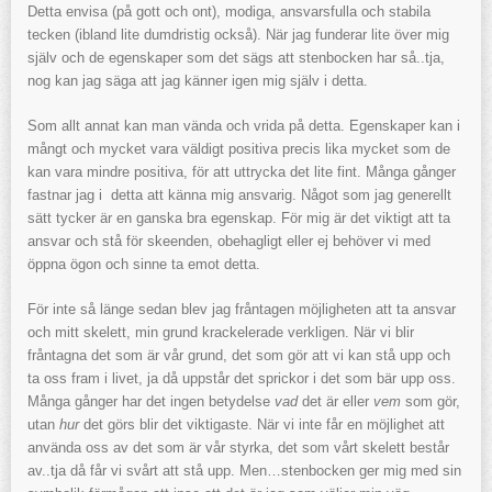
Detta envisa (på gott och ont), modiga, ansvarsfulla och stabila
tecken (ibland lite dumdristig också). När jag funderar lite över mig
själv och de egenskaper som det sägs att stenbocken har så..tja,
nog kan jag säga att jag känner igen mig själv i detta.
Som allt annat kan man vända och vrida på detta. Egenskaper kan i
mångt och mycket vara väldigt positiva precis lika mycket som de
kan vara mindre positiva, för att uttrycka det lite fint. Många gånger
fastnar jag i detta att känna mig ansvarig. Något som jag generellt
sätt tycker är en ganska bra egenskap. För mig är det viktigt att ta
ansvar och stå för skeenden, obehagligt eller ej behöver vi med
öppna ögon och sinne ta emot detta.
För inte så länge sedan blev jag fråntagen möjligheten att ta ansvar
och mitt skelett, min grund krackelerade verkligen. När vi blir
fråntagna det som är vår grund, det som gör att vi kan stå upp och
ta oss fram i livet, ja då uppstår det sprickor i det som bär upp oss.
Många gånger har det ingen betydelse
vad
det är eller
vem
som gör,
utan
hur
det görs blir det viktigaste. När vi inte får en möjlighet att
använda oss av det som är vår styrka, det som vårt skelett består
av..tja då får vi svårt att stå upp. Men…stenbocken ger mig med sin