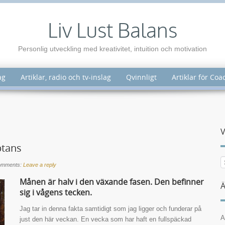
Liv Lust Balans
Personlig utveckling med kreativitet, intuition och motivation
ag
Artiklar, radio och tv-inslag
Qvinnligt
Artiklar för Co
V
ptans
omments:
Leave a reply
Månen är halv i den växande fasen. Den befinner
Ä
sig i vågens tecken.
Jag tar in denna fakta samtidigt som jag ligger och funderar på
A
just den här veckan. En vecka som har haft en fullspäckad