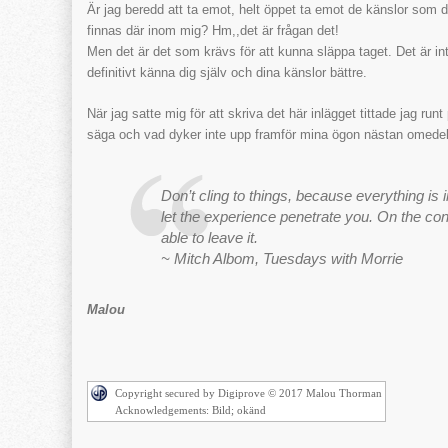
Är jag beredd att ta emot, helt öppet ta emot de känslor so
finnas där inom mig? Hm,,det är frågan det!
Men det är det som krävs för att kunna släppa taget. Det är int
definitivt känna dig själv och dina känslor bättre.
När jag satte mig för att skriva det här inlägget tittade jag runt
säga och vad dyker inte upp framför mina ögon nästan omedel
Don’t cling to things, because everything 
let the experience penetrate you. On the cont
able to leave it.
~ Mitch Albom, Tuesdays with Morrie
Malou
Copyright secured by Digiprove © 2017 Malou Thorman
Acknowledgements: Bild; okänd