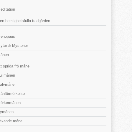
editation
en hemlighetsfulla trädgården
enopaus
yter & Mysterier
ånen
tt sprida frö måne
ullmånen
alvmåne
ånförmörkelse
örkermånen
ymånen
äxande måne