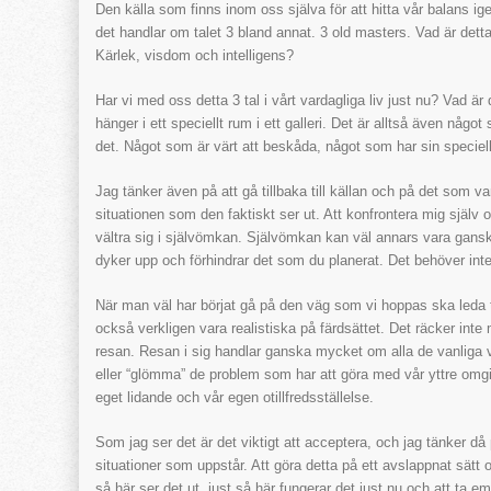
Den källa som finns inom oss själva för att hitta vår balans ige
det handlar om talet 3 bland annat. 3 old masters. Vad är de
Kärlek, visdom och intelligens?
Har vi med oss detta 3 tal i vårt vardagliga liv just nu? Vad ä
hänger i ett speciellt rum i ett galleri. Det är alltså även någ
det. Något som är värt att beskåda, något som har sin speciell
Jag tänker även på att gå tillbaka till källan och på det som var
situationen som den faktiskt ser ut. Att konfrontera mig själv o
vältra sig i självömkan. Självömkan kan väl annars vara gans
dyker upp och förhindrar det som du planerat. Det behöver inte
När man väl har börjat gå på den väg som vi hoppas ska leda t
också verkligen vara realistiska på färdsättet. Det räcker inte
resan. Resan i sig handlar ganska mycket om alla de vanliga va
eller “glömma” de problem som har att göra med vår yttre omgi
eget lidande och vår egen otillfredsställelse.
Som jag ser det är det viktigt att acceptera, och jag tänker 
situationer som uppstår. Att göra detta på ett avslappnat sätt o
så här ser det ut, just så här fungerar det just nu och att ta e