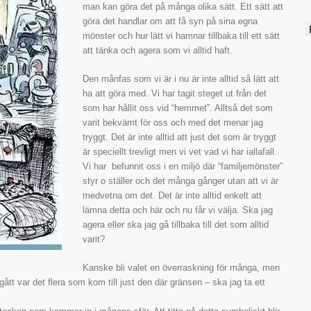
A
man kan göra det på många olika sätt. Ett sätt att
göra det handlar om att få syn på sina egna
mönster och hur lätt vi hamnar tillbaka till ett sätt
att tänka och agera som vi alltid haft.
Den månfas som vi är i nu är inte alltid så lätt att
ha att göra med. Vi har tagit steget ut från det
som har hållit oss vid “hemmet”. Alltså det som
varit bekvämt för oss och med det menar jag
tryggt. Det är inte alltid att just det som är tryggt
är speciellt trevligt men vi vet vad vi har iallafall.
Vi har befunnit oss i en miljö där “familjemönster”
styr o ställer och det många gånger utan att vi är
medvetna om det. Det är inte alltid enkelt att
lämna detta och här och nu får vi välja. Ska jag
agera eller ska jag gå tillbaka till det som alltid
varit?
Kanske bli valet en överraskning för många, men
ått var det flera som kom till just den där gränsen – ska jag ta ett