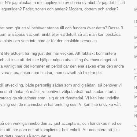
n. När jag plockar in min upplevelse av denna symbol får jag det till att
tta egentligen? Fader, sonen och anden? Modern, dottern och anden?
M
D
r det som gör att vi behöver stanna till och fundera över detta? Dessa 3
ot som är såpass vackert, unikt eller värdefullt så att man kan beskåda
M
a plats och som inte bara är för den enskilda personen.
M
it lite aktuellt för mig just den här veckan. Att faktiskt konfrontera
M
ch att inse att det inte hjälper någon utveckling överhuvudtaget att
ka vanligt när det kommer en period där den ena saken efter den andra
a
 vara stora saker som hindrar, men oavsett så hindrar det.
F
ill utveckling, både personlig sådan som andlig sådan, så behöver vi
H
 med att tänka på målet, vi behöver välja färdsätt och sedan starta
M
rdagliga situationer som i sig är ett råmaterial. Vi kan inte undvika
vning och de människor vi har omkring oss. Vi kan inte undvika vårt
M
N
då på den verkliga innebörden av just acceptans, och handskas med de
v
ch att inte göra det så komplicerat helt enkelt. Att acceptera att just
mot detta precis så som det är.