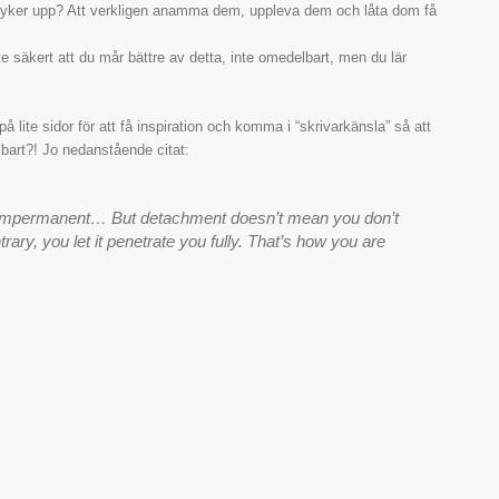
m dyker upp? Att verkligen anamma dem, uppleva dem och låta dom få
e säkert att du mår bättre av detta, inte omedelbart, men du lär
 på lite sidor för att få inspiration och komma i “skrivarkänsla” så att
bart?! Jo nedanstående citat:
is impermanent… But detachment doesn’t mean you don’t
rary, you let it penetrate you fully. That’s how you are