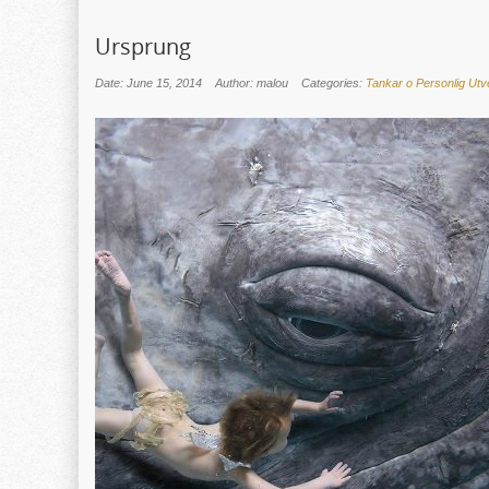
Ursprung
Date: June 15, 2014
Author: malou
Categories:
Tankar o Personlig Utv