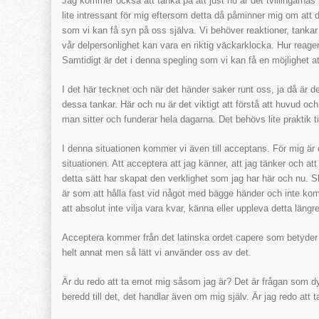
Jag kommer också att tänka på att just nu är det tvillingarnas
lite intressant för mig eftersom detta då påminner mig om att d
som vi kan få syn på oss själva. Vi behöver reaktioner, tankar o
vår delpersonlighet kan vara en riktig väckarklocka. Hur reagera
Samtidigt är det i denna spegling som vi kan få en möjlighet at
I det här tecknet och när det händer saker runt oss, ja då är det
dessa tankar. Här och nu är det viktigt att förstå att huvud o
man sitter och funderar hela dagarna. Det behövs lite praktik till
I denna situationen kommer vi även till acceptans. För mig är d
situationen. Att acceptera att jag känner, att jag tänker och at
detta sätt har skapat den verklighet som jag har här och nu. S
är som att hålla fast vid något med bägge händer och inte komm
att absolut inte vilja vara kvar, känna eller uppleva detta längre
Acceptera kommer från det latinska ordet capere som betyder “
helt annat men så lätt vi använder oss av det.
Är du redo att ta emot mig såsom jag är? Det är frågan som dyk
beredd till det, det handlar även om mig själv. Är jag redo att