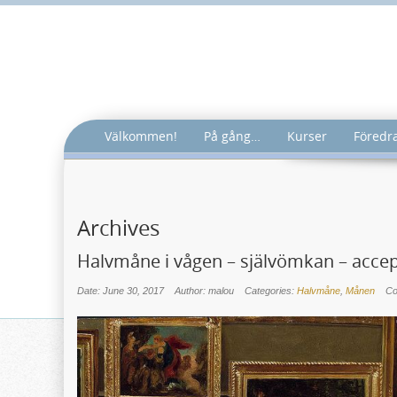
Välkommen!
På gång…
Kurser
Föredr
Archives
Halvmåne i vågen – självömkan – acce
Date: June 30, 2017
Author: malou
Categories:
Halvmåne
,
Månen
C