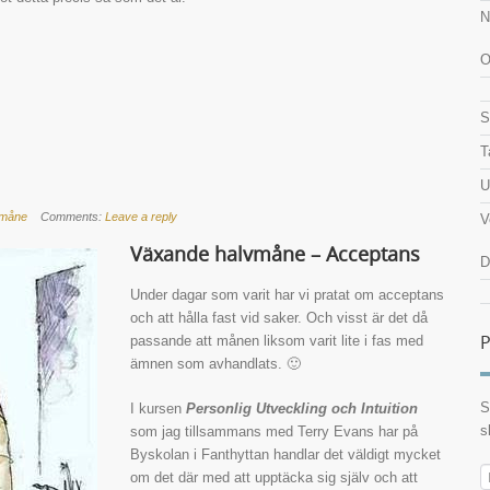
N
O
S
T
U
vmåne
Comments:
Leave a reply
V
Växande halvmåne – Acceptans
D
Under dagar som varit har vi pratat om acceptans
och att hålla fast vid saker. Och visst är det då
P
passande att månen liksom varit lite i fas med
ämnen som avhandlats. 🙂
S
I kursen
Personlig Utveckling och Intuition
s
som jag tillsammans med Terry Evans har på
Byskolan i Fanthyttan handlar det väldigt mycket
E
om det där med att upptäcka sig själv och att