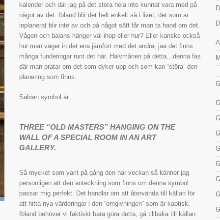
kalender och där jag på det stora hela inte kunnat vara med på
D
något av det. Ibland blir det helt enkelt så i livet, det som är
D
inplanerat blir inte av och på något sätt får man ta hand om det.
Vågen och balans hänger väl ihop eller hur? Eller kanske också
A
hur man väger in det ena jämfört med det andra, jaa det finns
många funderingar runt det här. Halvmånen på detta…denna fas
M
där man pratar om det som dyker upp och som kan “störa” den
planering som finns.
G
Sabian symbol är
G
G
THREE “OLD MASTERS” HANGING ON THE
G
WALL OF A SPECIAL ROOM IN AN ART
GALLERY.
G
G
Så mycket som varit på gång den här veckan så känner jag
G
personligen att den anteckning som finns om denna symbol
passar mig perfekt. Det handlar om att återvända till källan för
G
att hitta nya värderingar i den “omgivningen” som är kaotisk.
G
Ibland behöver vi faktiskt bara göra detta, gå tillbaka till källan.