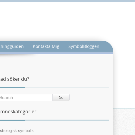
achingguiden
Kontakta Mig
SymbolBloggen
ad söker du?
Go
mneskategorier
strologisk symbolik