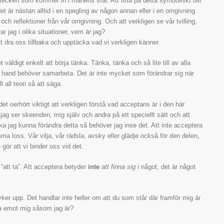
 tecken som kommer in i månens sfär. Att titta på detta symboliskt blir
et är nästan alltid i en spegling av någon annan eller i en omgivning
ch reflektioner från vår omgivning. Och att verkligen se vår tvilling,
r jag i olika situationer, vem är jag?
t dra oss tillbaka och upptäcka vad vi verkligen känner.
 väldigt enkelt att börja tänka. Tänka, tänka och så lite till av alla
ch hand behöver samarbeta. Det är inte mycket som förändrar sig när
 all teori så att säga.
et oerhört viktigt att verkligen förstå vad acceptans är i den här
t jag ser skeenden, mig själv och andra på ett speciellt sätt och att
ka jag kunna förändra detta så behöver jag inse det. Att inte acceptera
a loss. Vår vilja, vår rädsla, avsky eller glädje också för den delen,
 gör att vi binder oss vid det.
att ta”. Att acceptera betyder
inte
att finna sig
i något, det är något
er upp. Det handlar inte heller om att du som står där framför mig är
 ta emot mig såsom jag är?