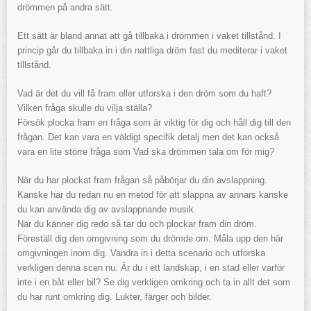
drömmen på andra sätt.
Ett sätt är bland annat att gå tillbaka i drömmen i vaket tillstånd. I
princip går du tillbaka in i din nattliga dröm fast du mediterar i vaket
tillstånd.
Vad är det du vill få fram eller utforska i den dröm som du haft?
Vilken fråga skulle du vilja ställa?
Försök plocka fram en fråga som är viktig för dig och håll dig till den
frågan. Det kan vara en väldigt specifik detalj men det kan också
vara en lite större fråga som Vad ska drömmen tala om för mig?
När du har plockat fram frågan så påbörjar du din avslappning.
Kanske har du redan nu en metod för att slappna av annars kanske
du kan använda dig av avslappnande musik.
När du känner dig redo så tar du och plockar fram din dröm.
Föreställ dig den omgivning som du drömde om. Måla upp den här
omgivningen inom dig. Vandra in i detta scenario och utforska
verkligen denna scen nu. Är du i ett landskap, i en stad eller varför
inte i en båt eller bil? Se dig verkligen omkring och ta in allt det som
du har runt omkring dig. Lukter, färger och bilder.