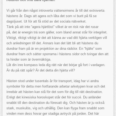
Vi går från den något introverta vattenormens år till det extroverta
hästens år. Dags att agera och låta det som vi burit på få se
dagsljuset. Ut för att få stöd av det sociala nätverket.
Tänk på att inte “agera hjärtlöst” vilket är en risk när det rusar
på, det är energin trä som gäller, som bland annat står för integritet.
Viktigt, riktigt viktigt är det att känna av vad ditt hjärta verkligen vill
och anledningen till det. Annars kan det lätt bli att hästens du
dundrar fram på är en projektion av dina rädslor. En “hjälte” som
dundrar fram och sätter sporrarna i hästens sidor och tvingar den att
ta hinder som är övermäktiga.
Låt din inre kompass leda dig rätt när det börjar gå fort i vardagen.
Är du på rätt spår? Är det detta din hjärta vill?
Hästen stod under tusentals år för transport, idag har vi andra
symboler för detta men fortfarande arbetar arketypen kvar och det
innebär att hästen kan stå för det som för dig till rätt destination.
Enligt det kinesiska horoskopet står det för succé. Du anländer
snabbt till den destination du föresatt dig. Och hästen är ju också
stark, muskulös, vig och uthållig. Den kan flyga fram snabbt som
vinden men dess hovar ger stadiga avtryck på jorden. Det här