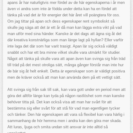
apans år har naturligtvis mer fördel av de här egenskaperna i år men
även vi andra som inte är födda under detta kan ha en fördel att
tänka på vad det är för energier det här året vill poängtera för oss.
Om jag tittar på apan och dess egenskaper rent symboliskt så
skulle jag säga att det är ett år då man kan lägga extra vikt på vad
man utför med sina händer. Kanske är det dags att ägna sig åt det
där kreativa konstnärliga som man länge lagt på hyllan? Eller varför
inte laga det där som har varit trasigt. Apan lär sig också väldigt
snabbt och har ett bra minne vilket skulle vara utmärkt för studier.
Något att tänka på skulle vara att apan även kan svinga sig från träd
till träd på det mest otroliga sätt, många gånger förstår man inte hur
de bär sig åt helt enkelt. Detta är egenskaper som är väldigt positiva
men de kräver också att man kan använda dem på ett vettigt sätt.
Att svinga sig från sak till sak, kan vara gott under en period men att
göra det alltför länge kan tyda på någon rastlöshet som man kanske
behöver titta på. Det kan också visa att man har svårt för att
bestämma sig eller svårt för att stå för vad man egentligen tycker
och tänker. Den här egenskapen att vara så flexibel kan vara härlig i
sammanhang de hör hemma men i andra kan den göra mer skada.
Att luras, ljuga och smita undan sitt ansvar är inte alltid så