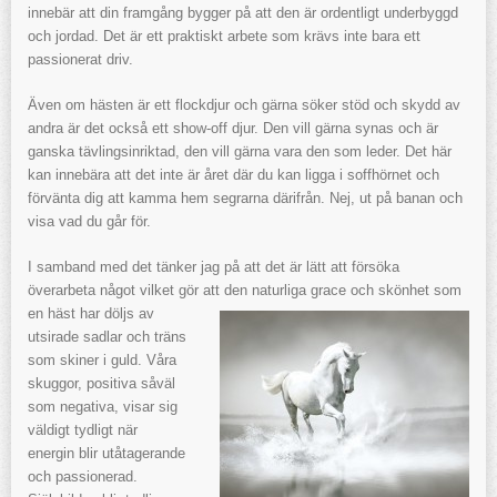
innebär att din framgång bygger på att den är ordentligt underbyggd
och jordad. Det är ett praktiskt arbete som krävs inte bara ett
passionerat driv.
Även om hästen är ett flockdjur och gärna söker stöd och skydd av
andra är det också ett show-off djur. Den vill gärna synas och är
ganska tävlingsinriktad, den vill gärna vara den som leder. Det här
kan innebära att det inte är året där du kan ligga i soffhörnet och
förvänta dig att kamma hem segrarna därifrån. Nej, ut på banan och
visa vad du går för.
I samband med det tänker jag på att det är lätt att försöka
överarbeta något vilket gör att den naturliga grace och skönhet som
en
häst har döljs av
utsirade sadlar och träns
som skiner i guld. Våra
skuggor, positiva såväl
som negativa, visar sig
väldigt tydligt när
energin blir utåtagerande
och passionerad.