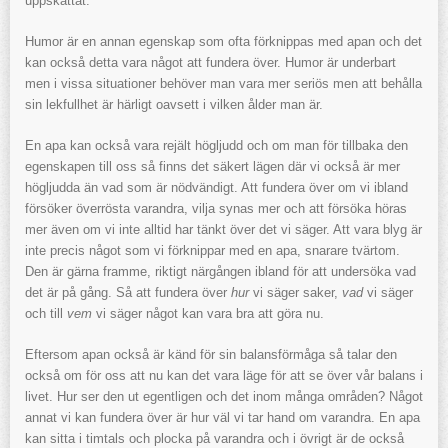
uppskattat.
Humor är en annan egenskap som ofta förknippas med apan och det
kan också detta vara något att fundera över. Humor är underbart
men i vissa situationer behöver man vara mer seriös men att behålla
sin lekfullhet är härligt oavsett i vilken ålder man är.
En apa kan också vara rejält högljudd och om man för tillbaka den
egenskapen till oss så finns det säkert lägen där vi också är mer
högljudda än vad som är nödvändigt. Att fundera över om vi ibland
försöker överrösta varandra, vilja synas mer och att försöka höras
mer även om vi inte alltid har tänkt över det vi säger. Att vara blyg är
inte precis något som vi förknippar med en apa, snarare tvärtom.
Den är gärna framme, riktigt närgången ibland för att undersöka vad
det är på gång. Så att fundera över
hur
vi säger saker,
vad
vi säger
och till
vem
vi säger något kan vara bra att göra nu.
Eftersom apan också är känd för sin balansförmåga så talar den
också om för oss att nu kan det vara läge för att se över vår balans i
livet. Hur ser den ut egentligen och det inom många områden? Något
annat vi kan fundera över är hur väl vi tar hand om varandra. En apa
kan sitta i timtals och plocka på varandra och i övrigt är de också