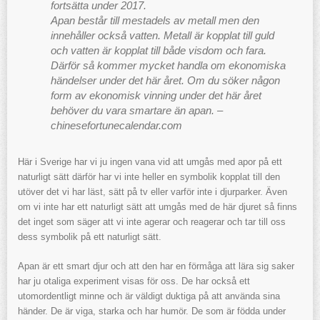
fortsätta under 2017.
Apan består till mestadels av metall men den
innehåller också vatten. Metall är kopplat till guld
och vatten är kopplat till både visdom och fara.
Därför så kommer mycket handla om ekonomiska
händelser under det här året. Om du söker någon
form av ekonomisk vinning under det här året
behöver du vara smartare än apan. –
chinesefortunecalendar.com
Här i Sverige har vi ju ingen vana vid att umgås med apor på ett
naturligt sätt därför har vi inte heller en symbolik kopplat till den
utöver det vi har läst, sätt på tv eller varför inte i djurparker. Även
om vi inte har ett naturligt sätt att umgås med de här djuret så finns
det inget som säger att vi inte agerar och reagerar och tar till oss
dess symbolik på ett naturligt sätt.
Apan är ett smart djur och att den har en förmåga att lära sig saker
har ju otaliga experiment visas för oss. De har också ett
utomordentligt minne och är väldigt duktiga på att använda sina
händer. De är viga, starka och har humör. De som är födda under