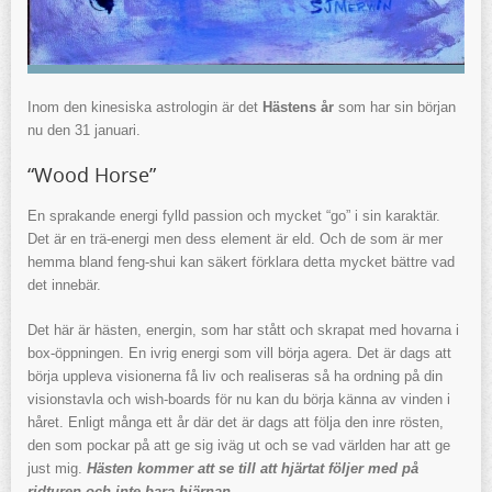
Inom den kinesiska astrologin är det
Hästens år
som har sin början
nu den 31 januari.
“Wood Horse”
En sprakande energi fylld passion och mycket “go” i sin karaktär.
Det är en trä-energi men dess element är eld. Och de som är mer
hemma bland feng-shui kan säkert förklara detta mycket bättre vad
det innebär.
Det här är hästen, energin, som har stått och skrapat med hovarna i
box-öppningen. En ivrig energi som vill börja agera. Det är dags att
börja uppleva visionerna få liv och realiseras så ha ordning på din
visionstavla och wish-boards för nu kan du börja känna av vinden i
håret. Enligt många ett år där det är dags att följa den inre rösten,
den som pockar på att ge sig iväg ut och se vad världen har att ge
just mig.
Hästen kommer att se till att hjärtat följer med på
ridturen och inte bara hjärnan.