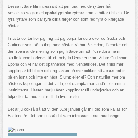
Dessa ryttare blir intressant att jämföra med de ryttare från
Vasalisas saga med
apokalyptiska ryttare
som vi hittar i bibeln. De
fyra ryttare som bar fyra olika färger och som red fyra olikfärgade
hästar.
I nästa del tänker jag mig att jag börjar fundera över de Gudar och
Gudinnor som sätts ihop med hästar. Vi har Poseidon, Demeter och
den spännande mening som jag hittade om att Poseidons namn
skulle kunna härledas till att betyda Demeter man. Vi har Gudinnan
Epona och vi har det spännande med Kentaurides. Det finns mer
kopplingar till bibeln och jag tänker på symboliken att Jesus red in
på en åsna och inte en häst. Slump eller ej? Och naturligt mer om
hästens kopplingar till det vilda, det otämjda men ändå följsamma
instinkterna. Hästen har ju även kopplingar till underjorden och att
följa eller ta med själar till då livet är slut.
Det är ju också så att vi den 31;e januari går in i det som kallas för
Hästens år. Det kan också det vara intressant i sammanhanget.