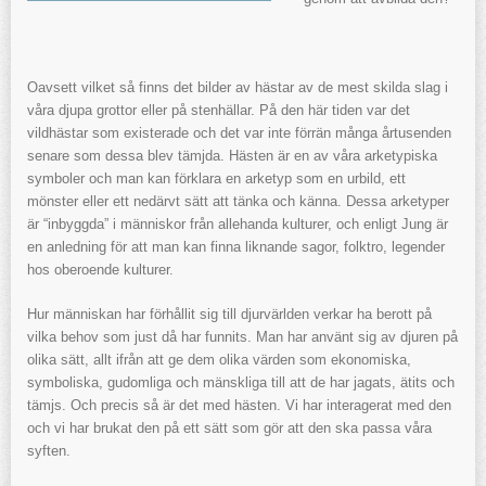
Oavsett vilket så finns det bilder av hästar av de mest skilda slag i
våra djupa grottor eller på stenhällar. På den här tiden var det
vildhästar som existerade och det var inte förrän många årtusenden
senare som dessa blev tämjda. Hästen är en av våra arketypiska
symboler och man kan förklara en arketyp som en urbild, ett
mönster eller ett nedärvt sätt att tänka och känna. Dessa arketyper
är “inbyggda” i människor från allehanda kulturer, och enligt Jung är
en anledning för att man kan finna liknande sagor, folktro, legender
hos oberoende kulturer.
Hur människan har förhållit sig till djurvärlden verkar ha berott på
vilka behov som just då har funnits. Man har använt sig av djuren på
olika sätt, allt ifrån att ge dem olika värden som ekonomiska,
symboliska, gudomliga och mänskliga till att de har jagats, ätits och
tämjs. Och precis så är det med hästen. Vi har interagerat med den
och vi har brukat den på ett sätt som gör att den ska passa våra
syften.