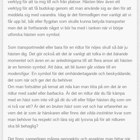
verktyg för att ta mig till och från platser. Hästen blev även ett
verktyg för att få budskap genom att man använde sig av den för att
meddela sig med varandra. Idag är det förmodligen mer vanligt att vi
får upp bil, båt eller flygplan som skulle kunna betyda transporter
men det är fortfarande något vi bör ha med i tanken när vi börjar
utforska hästen som symbol.
Som transportmedel eller bara för en ridtur för nöjes skull så
bär
ju
hästen dig. Det gör också att det är vanligt att tolka in det
bärande
momentet
och även en av anledningarna till att flera anser att hästen
är en feminin symbol. Att
bära
, att bli
buren
går vidare till en
modersfigur
. En symbol för det omhändertagande och beskyddande,
det som när och ger det du behöver.
Om man fortsätter på temat att rida kan man titta på om det är en
ridtur med
sadel
eller
barbacka
. Är det en ridtur där du får kämpa
med en häst som inte vill gå dit du vill eller följer hästen dig som om
ni två var ett? Är det en
bruten häst
som vet och har erfarenhet av
vem det är som är härskaren eller finns det
vilda instinkter
kvar som
man behöver ha respekt och lära sig att lyssna på för att ridturen
ska bli behaglig?
Det finns sannerligen många perspektiv och aspekter man hittar när