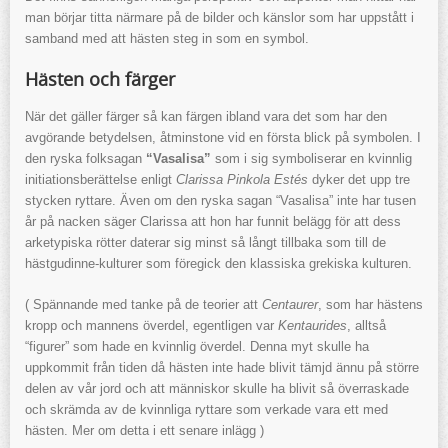
man börjar titta närmare på de bilder och känslor som har uppstått i
samband med att hästen steg in som en symbol.
Hästen och färger
När det gäller färger så kan färgen ibland vara det som har den
avgörande betydelsen, åtminstone vid en första blick på symbolen. I
den ryska folksagan
“Vasalisa”
som i sig symboliserar en kvinnlig
initiationsberättelse enligt
Clarissa Pinkola Estés
dyker det upp tre
stycken ryttare. Även om den ryska sagan “Vasalisa” inte har tusen
år på nacken säger Clarissa att hon har funnit belägg för att dess
arketypiska rötter daterar sig minst så långt tillbaka som till de
hästgudinne-kulturer som föregick den klassiska grekiska kulturen.
( Spännande med tanke på de teorier att
Centaurer
, som har hästens
kropp och mannens överdel, egentligen var
Kentaurides
, alltså
“figurer” som hade en kvinnlig överdel. Denna myt skulle ha
uppkommit från tiden då hästen inte hade blivit tämjd ännu på större
delen av vår jord och att människor skulle ha blivit så överraskade
och skrämda av de kvinnliga ryttare som verkade vara ett med
hästen. Mer om detta i ett senare inlägg )