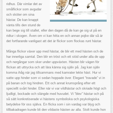
ridhus. Där vimlar det av
småflickor som avgudar
och sköter om sina
hästar. De kan knappt
vänta tills den stund de
kan bege sig till stallet, eller den dagen då de kan ge sig ut på en
ridtur i skogen. Även om vi kan hitta en och annan pojke där så är
det fortfarande vanligast att det är flickor som flockas runt hästar.
Många flickor växer upp med hästar, de blir ett med hästen och de
har innerliga samtal. Den blir en tröst och ett stöd under alla de upp
och nergångar som sker under uppväxten. Hästen blir vägen för
flickan att uttrycka och att lära känna sig själv på. Jag kan själv
komma ihåg när jag tillsammans med kamrater lekte häst. Hur vi
satte upp hinder som vi sedan hoppade över. Elegant “travade” vi in
på banan och tog hindren. Ett och annat krumsprång efter ett
speciellt svårt hinder. Eller när vi var vildhästar och skriade högt och
ljudligt, bockade och slängde med huvudet. Vi “blev” hästar och på
så sätt konkretiserade vi hästens symboliska och psykologiska
betydelse för oss själva. En flicka som i sin vardag var blyg och
tillbakadragen kunde bli den vildaste hästen av alla. Stolt kunde hon