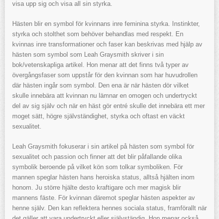
visa upp sig och visa all sin styrka.
Hästen blir en symbol för kvinnans inre feminina styrka. Instinkter,
styrka och stolthet som behöver behandlas med respekt. En
kvinnas inre transformationer och faser kan beskrivas med hjälp av
hästen som symbol som Leah Graysmith skriver i sin
bok/vetenskapliga artikel. Hon menar att det finns två typer av
övergångsfaser som uppstår för den kvinnan som har huvudrollen
där hästen ingår som symbol. Den ena är när hästen dör vilket
skulle innebära att kvinnan nu lämnar en omogen och undertryckt
del av sig själv och när en häst gör entré skulle det innebära ett mer
moget sätt, högre självständighet, styrka och oftast en väckt
sexualitet.
Leah Graysmith fokuserar i sin artikel på hästen som symbol för
sexualitet och passion och finner att det blir påfallande olika
symbolik beroende på vilket kön som tolkar symboliken. För
mannen speglar hästen hans heroiska status, alltså hjälten inom
honom. Ju större hjälte desto kraftigare och mer magisk blir
mannens fäste. För kvinnan däremot speglar hästen aspekter av
henne själv. Den kan reflektera hennes sociala status, framförallt när
det gäller att vara undertryckt eller självständig. Hon menar också