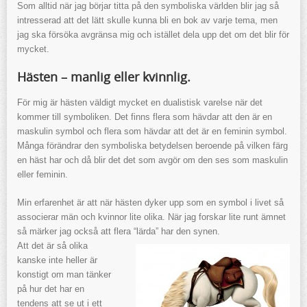
Som alltid när jag börjar titta på den symboliska världen blir jag så
intresserad att det lätt skulle kunna bli en bok av varje tema, men
jag ska försöka avgränsa mig och istället dela upp det om det blir för
mycket.
Hästen – manlig eller kvinnlig.
För mig är hästen väldigt mycket en dualistisk varelse när det
kommer till symboliken. Det finns flera som hävdar att den är en
maskulin symbol och flera som hävdar att det är en feminin symbol.
Många förändrar den symboliska betydelsen beroende på vilken färg
en häst har och då blir det det som avgör om den ses som maskulin
eller feminin.
Min erfarenhet är att när hästen dyker upp som en symbol i livet så
associerar män och kvinnor lite olika. När jag forskar lite runt ämnet
så märker jag också att flera “lärda” har den synen.
Att det är så olika
kanske inte heller är
konstigt om man tänker
på hur det har en
tendens att se ut i ett