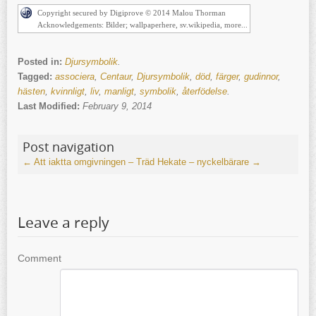
Copyright secured by Digiprove © 2014 Malou Thorman
Acknowledgements: Bilder; wallpaperhere, sv.wikipedia, more...
Posted in:
Djursymbolik
.
Tagged:
associera
,
Centaur
,
Djursymbolik
,
död
,
färger
,
gudinnor
,
hästen
,
kvinnligt
,
liv
,
manligt
,
symbolik
,
återfödelse
.
Last Modified:
February 9, 2014
Post navigation
←
Att iaktta omgivningen – Träd
Hekate – nyckelbärare
→
Leave a reply
Comment