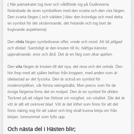
( När patriarkatet tog över och våldförde sig på Gudinnorna
förändrade de även symboliken med den svarta och den vita färgen.
Den svarta färgen ( och världen ) blev den kvinnliga och med detta
en symbol för det skrämmande, det hotande och tog bort de
livgivande aspekterna)
Den
röda
färgen symboliserar
offer, vrede och mord
. Att bli
plågad
och dödad
. Samtidigt är den knuten till
liv, häftiga känslor,
uppvaknande, eros och åtrå
. Det är en färg som
ökar aptiten
.
Den
vita
färgen är knuten till det
nya, det rena och det orörda
. Den
hör ihop med att
själen befrias från kroppen
, med
anden som är
obelastad av det fysiska
. Den är också en symbol för
modersmjölken
, vår första näringskälla. Men precis som för de
övriga färgerna finns det en motpol. Den är en symbol för
döden
.
Tecknet på att något har
förlorat sin rosighet, sin vitalitet
. Där det är
vitt är allt ett
oskrivet blad
. Vitt är det
löftet
som finns för att det
finns näring nog för att saker och ting skall kunna börja om från
början, tomrummet som fylls upp.
Och nästa del i Hästen blir;