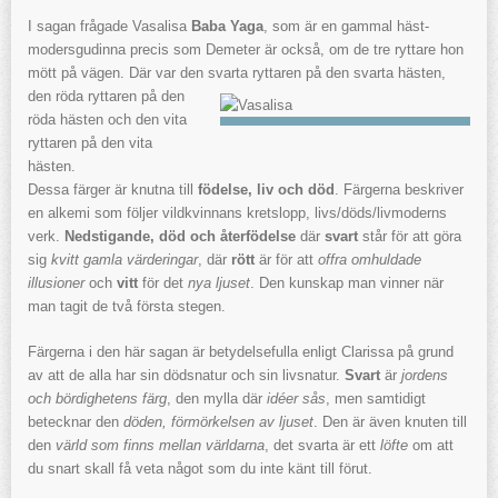
I sagan frågade Vasalisa
Baba Yaga
, som är en gammal häst-
modersgudinna precis som Demeter är också, om de tre ryttare hon
mött på vägen. Där var den svarta ryttaren på den svarta hästen,
den
röda ryttaren på den
röda hästen och den vita
ryttaren på den vita
hästen.
Dessa färger är knutna till
födelse, liv och död
. Färgerna beskriver
en alkemi som följer vildkvinnans kretslopp, livs/döds/livmoderns
verk.
Nedstigande, död och återfödelse
där
svart
står för att göra
sig
kvitt gamla värderingar
, där
rött
är för att
offra omhuldade
illusioner
och
vitt
för det
nya ljuset
. Den kunskap man vinner när
man tagit de två första stegen.
Färgerna i den här sagan är betydelsefulla enligt Clarissa på grund
av att de alla har sin dödsnatur och sin livsnatur.
Svart
är
jordens
och bördighetens färg
, den mylla där
idéer sås
, men samtidigt
betecknar den
döden, förmörkelsen av ljuset
. Den är även knuten till
den
värld som finns mellan världarna
, det svarta är ett
löfte
om att
du snart skall få veta något som du inte känt till förut.